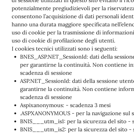
di sessione utilizzati in questo sito evitano il ri
potenzialmente pregiudizievoli per la riservatezz
consentono l’acquisizione di dati personali identif
hanno una durata maggiore specificata nell’elenc
uso di cookie per la trasmissione di informazioni
uso di cookie di profilazione degli utenti.
I cookies tecnici utilizzati sono i seguenti:
BNES_ASP.NET_SessionId: dati della sessione 
per garantirne la continuità. Non contiene in
scadenza di sessione
ASP.NET_SessionId: dati della sessione utente,
garantirne la continuità. Non contiene inform
scadenza di sessione
Aspixanonymous: - scadenza 3 mesi
.ASPXANONYMOUS - per la navigazione sul si
BNIS___utm_is1: per la sicurezza del sito - 
BNIS___utm_is2: per la sicurezza del sito -